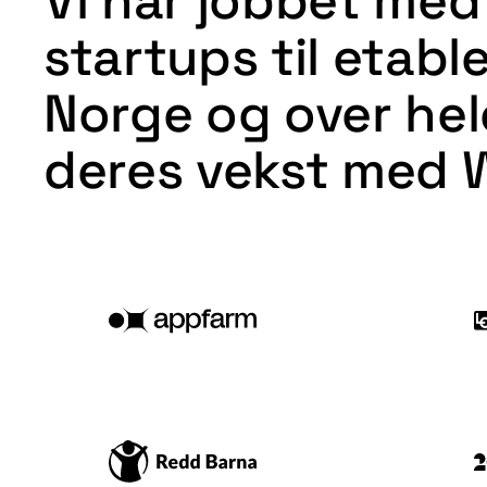
Vi har jobbet med 
startups til etabl
Norge
og over
hel
deres vekst med