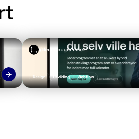
rt
@
lederprogrammet
Design
Utvikling
Webflow