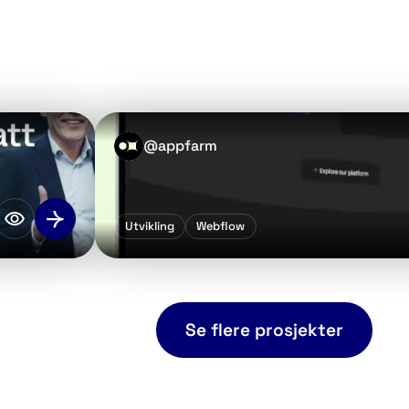
@
appfarm
Utvikling
Webflow
Se flere prosjekter