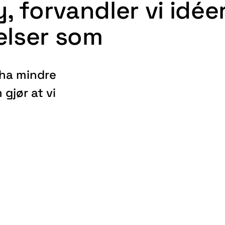
, forvandler vi idée
velser som
å ha mindre
gjør at vi