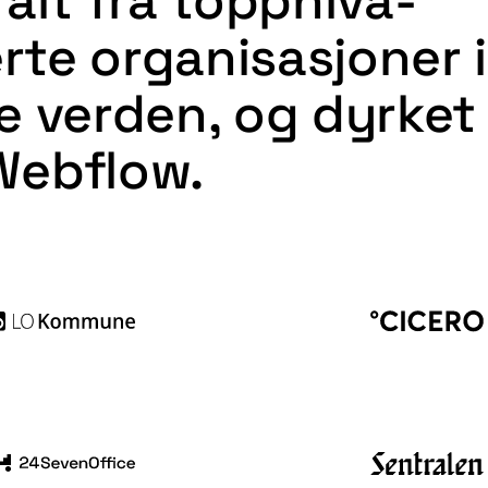
alt fra toppnivå-
erte organisasjoner i
e verden
, og dyrket
Webflow
.