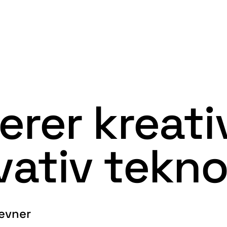
nerer
kreati
vativ
tekno
 evner