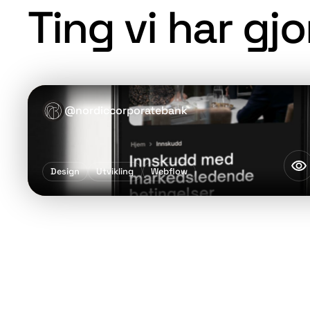
Ting vi har gjo
@
nordiccorporatebank
Design
Utvikling
Webflow