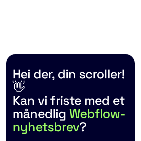
Del artikkelen
Hei der, din scroller!
👋
Kan vi friste med et
månedlig
Webflow-
nyhetsbrev
?