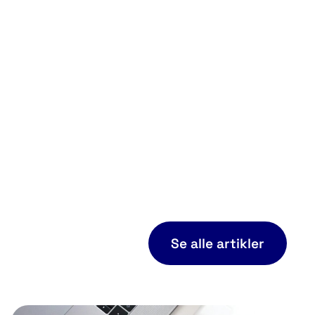
 dette er ikke alltid den beste løsningen.
for kunder i Squarespace. Vi foretrekker å
en som fungerer mye bedre. Innholdet
ne, og besøkende på nettsidene kan velge
ndt til ønsket versjon av nettsiden. Dette er
esultatet blir mye bedre enn å bruke Google
Se alle artikler