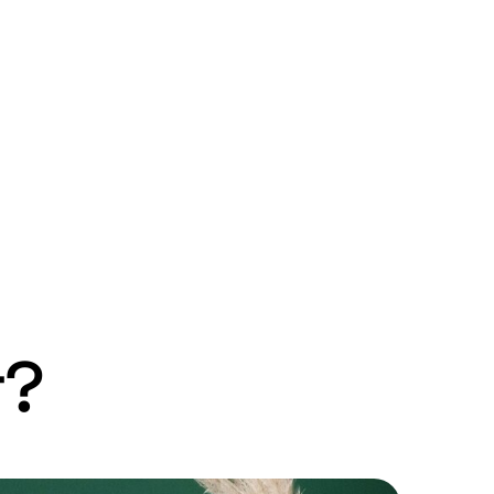
fungerer helt optimalt i alle tilfeller, slik at
Vi har satt opp flere flerspråklige nettsider 
gjøre det på en litt mer komplisert måte, m
tilpasses manuelt til de forskjellige språke
hvilket språk de ønsker, for så å bli viderese
en større og mer omfattende prosess, men r
Translate.
r?